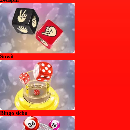
Suwit
Bingo sicbo